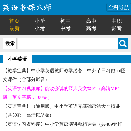
全科导航
首页
小学
初中
高中
中职
最新
小考
中考
高考
影音
搜索
小学英语
【教学宝典】中小学英语教师教学必备：中外节日习俗ppt图
文课件（含部分影音）
【英语学习视频库】能动会说的经典英文绘本（高清MP4
版，英文字幕，100集）
【英语宝典】（通用版）中小学英语零基础语法大全精讲
（共50部，高清FLV版）
【英语学习资料库】中小学英语演讲稿精选集（共489套打